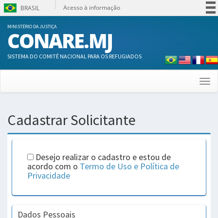
Acesso à informação
BRASIL
Participe
MINISTÉRIO DA JUSTIÇA
CONARE.MJ
Serviços
Legislação
SISTEMA DO COMITÊ NACIONAL PARA OS REFUGIADOS
Canais
Togg
navi
Cadastrar Solicitante
Desejo realizar o cadastro e estou de
acordo com o
Termo de Uso e Política de
Privacidade
Dados Pessoais