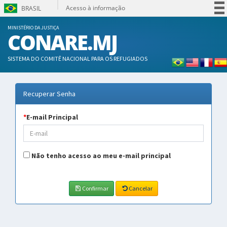
Acesso à informação
BRASIL
Participe
MINISTÉRIO DA JUSTIÇA
CONARE.MJ
Serviços
Legislação
SISTEMA DO COMITÊ NACIONAL PARA OS REFUGIADOS
Canais
Recuperar Senha
*
E-mail Principal
Não tenho acesso ao meu e-mail principal
Confirmar
Cancelar