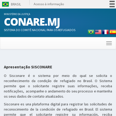
Acesso à informação
BRASIL
Participe
MINISTÉRIO DA JUSTIÇA
CONARE.MJ
Serviços
Legislação
SISTEMA DO COMITÊ NACIONAL PARA OS REFUGIADOS
Canais
Togg
navi
Apresentação SISCONARE
O Sisconare é o sistema por meio do qual se solicita o
reconhecimento da condição de refugiado no Brasil. O Sistema
permite que o solicitante registre suas informações, receba
notificações, acompanhe o andamento do seu processo e mantenha
os seus dados de contato atualizados.
Sisconare es una plataforma digital para registrar las solicitudes de
reconocimiento de la condición de refugiado en Brasil. El sistema
permite que el solicitante registre su información, reciba