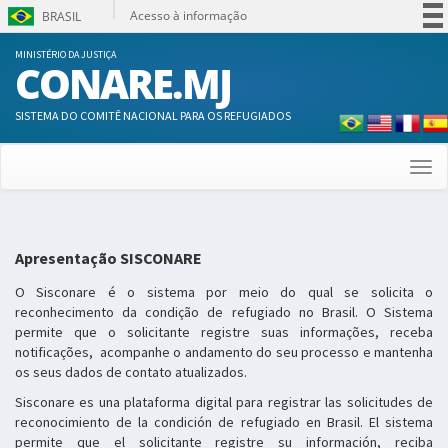
Acesso à informação
BRASIL
Participe
MINISTÉRIO DA JUSTIÇA
CONARE.MJ
Serviços
Legislação
SISTEMA DO COMITÊ NACIONAL PARA OS REFUGIADOS
Canais
Togg
navi
Apresentação SISCONARE
O Sisconare é o sistema por meio do qual se solicita o
reconhecimento da condição de refugiado no Brasil. O Sistema
permite que o solicitante registre suas informações, receba
notificações, acompanhe o andamento do seu processo e mantenha
os seus dados de contato atualizados.
Sisconare es una plataforma digital para registrar las solicitudes de
reconocimiento de la condición de refugiado en Brasil. El sistema
permite que el solicitante registre su información, reciba