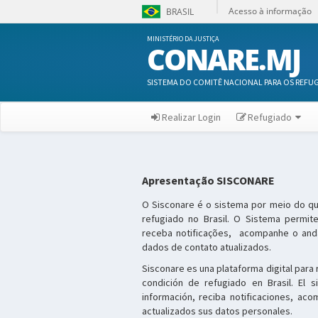
Acesso à informação
BRASIL
MINISTÉRIO DA JUSTIÇA
CONARE.MJ
SISTEMA DO COMITÊ NACIONAL PARA OS REFU
Realizar Login
Refugiado
Apresentação SISCONARE
O Sisconare é o sistema por meio do qu
refugiado no Brasil. O Sistema permite
receba notificações, acompanhe o an
dados de contato atualizados.
Sisconare es una plataforma digital para 
condición de refugiado en Brasil. El s
información, reciba notificaciones, a
actualizados sus datos personales.