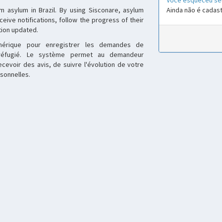
Você esqueceu se
im asylum in Brazil. By using Sisconare, asylum
Ainda não é cadas
ceive notifications, follow the progress of their
tion updated.
mérique pour enregistrer les demandes de
 réfugié. Le système permet au demandeur
cevoir des avis, de suivre l'évolution de votre
sonnelles.