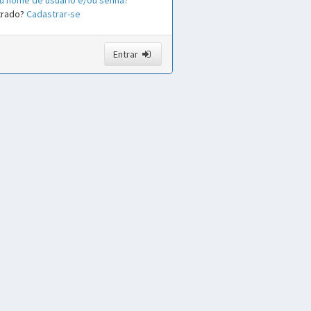
u nome de usuário e/ou senha?
trado?
Cadastrar-se
Entrar