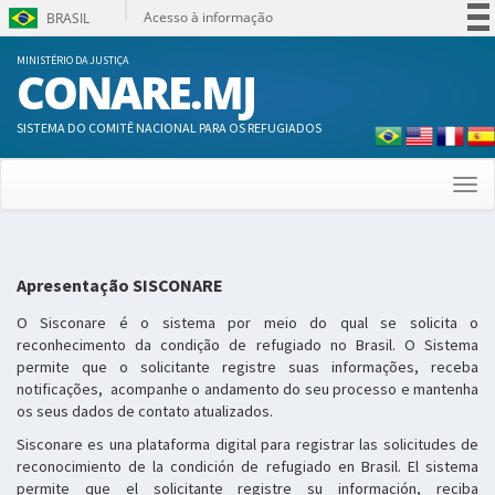
Acesso à informação
BRASIL
Participe
MINISTÉRIO DA JUSTIÇA
CONARE.MJ
Serviços
Legislação
SISTEMA DO COMITÊ NACIONAL PARA OS REFUGIADOS
Canais
Togg
navi
Apresentação SISCONARE
O Sisconare é o sistema por meio do qual se solicita o
reconhecimento da condição de refugiado no Brasil. O Sistema
permite que o solicitante registre suas informações, receba
notificações, acompanhe o andamento do seu processo e mantenha
os seus dados de contato atualizados.
Sisconare es una plataforma digital para registrar las solicitudes de
reconocimiento de la condición de refugiado en Brasil. El sistema
permite que el solicitante registre su información, reciba