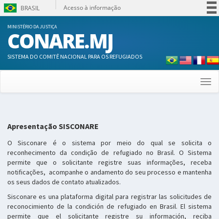
Acesso à informação
BRASIL
Participe
MINISTÉRIO DA JUSTIÇA
CONARE.MJ
Serviços
Legislação
SISTEMA DO COMITÊ NACIONAL PARA OS REFUGIADOS
Canais
Togg
navi
Apresentação SISCONARE
O Sisconare é o sistema por meio do qual se solicita o
reconhecimento da condição de refugiado no Brasil. O Sistema
permite que o solicitante registre suas informações, receba
notificações, acompanhe o andamento do seu processo e mantenha
os seus dados de contato atualizados.
Sisconare es una plataforma digital para registrar las solicitudes de
reconocimiento de la condición de refugiado en Brasil. El sistema
permite que el solicitante registre su información, reciba