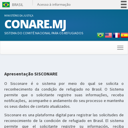
Acesso à informação
BRASIL
Participe
MINISTÉRIO DA JUSTIÇA
CONARE.MJ
Serviços
Legislação
SISTEMA DO COMITÊ NACIONAL PARA OS REFUGIADOS
Canais
Togg
navi
Apresentação SISCONARE
O Sisconare é o sistema por meio do qual se solicita o
reconhecimento da condição de refugiado no Brasil. O Sistema
permite que o solicitante registre suas informações, receba
notificações, acompanhe o andamento do seu processo e mantenha
os seus dados de contato atualizados.
Sisconare es una plataforma digital para registrar las solicitudes de
reconocimiento de la condición de refugiado en Brasil. El sistema
permite que el solicitante registre su información, reciba