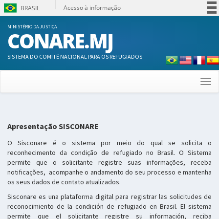
Acesso à informação
BRASIL
Participe
MINISTÉRIO DA JUSTIÇA
CONARE.MJ
Serviços
Legislação
SISTEMA DO COMITÊ NACIONAL PARA OS REFUGIADOS
Canais
Togg
navi
Apresentação SISCONARE
O Sisconare é o sistema por meio do qual se solicita o
reconhecimento da condição de refugiado no Brasil. O Sistema
permite que o solicitante registre suas informações, receba
notificações, acompanhe o andamento do seu processo e mantenha
os seus dados de contato atualizados.
Sisconare es una plataforma digital para registrar las solicitudes de
reconocimiento de la condición de refugiado en Brasil. El sistema
permite que el solicitante registre su información, reciba