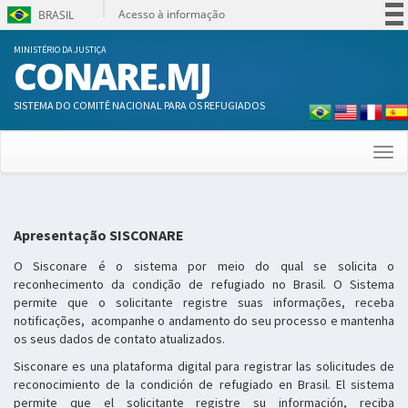
Acesso à informação
BRASIL
Participe
MINISTÉRIO DA JUSTIÇA
CONARE.MJ
Serviços
Legislação
SISTEMA DO COMITÊ NACIONAL PARA OS REFUGIADOS
Canais
Togg
navi
Apresentação SISCONARE
O Sisconare é o sistema por meio do qual se solicita o
reconhecimento da condição de refugiado no Brasil. O Sistema
permite que o solicitante registre suas informações, receba
notificações, acompanhe o andamento do seu processo e mantenha
os seus dados de contato atualizados.
Sisconare es una plataforma digital para registrar las solicitudes de
reconocimiento de la condición de refugiado en Brasil. El sistema
permite que el solicitante registre su información, reciba